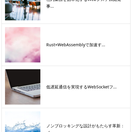
事...
Rust×WebAssemblyで加速す...
低遅延通信を実現するWebSocketフ...
ノンブロッキングな設計がもたらす革新：