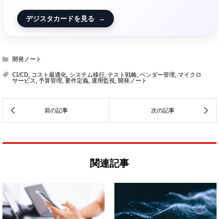
デジスタカードを見る
→
開発ノート
CI/CD
,
コスト最適化
,
システム移行
,
テスト戦略
,
ベンダー管理
,
マイクロ
サービス
,
予算管理
,
要件定義
,
運用監視
,
開発ノート
関連記事