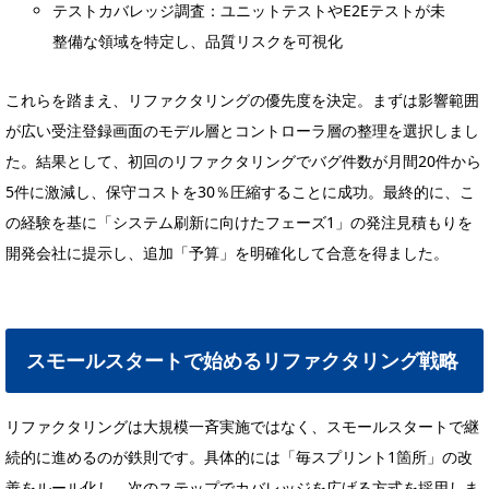
テストカバレッジ調査：ユニットテストやE2Eテストが未
整備な領域を特定し、品質リスクを可視化
これらを踏まえ、リファクタリングの優先度を決定。まずは影響範囲
が広い受注登録画面のモデル層とコントローラ層の整理を選択しまし
た。結果として、初回のリファクタリングでバグ件数が月間20件から
5件に激減し、保守コストを30％圧縮することに成功。最終的に、こ
の経験を基に「システム刷新に向けたフェーズ1」の発注見積もりを
開発会社に提示し、追加「予算」を明確化して合意を得ました。
スモールスタートで始めるリファクタリング戦略
リファクタリングは大規模一斉実施ではなく、スモールスタートで継
続的に進めるのが鉄則です。具体的には「毎スプリント1箇所」の改
善をルール化し、次のステップでカバレッジを広げる方式を採用しま