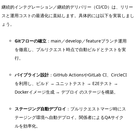
継続的インテグレーション／継続的デリバリー（CI/CD）は、リリー
スと運用コストの最適化に直結します。具体的には以下を実装しまし
ょう。
Gitフローの確立
：main／develop／featureブランチ運用
を徹底し、プルリクエスト時点で自動ビルドとテストを実
行。
パイプライン設計
：GitHub ActionsやGitLab CI、CircleCI
を利用し、ビルド → ユニットテスト → E2Eテスト →
Dockerイメージ生成 → デプロイ のステージを構築。
ステージング自動デプロイ
：プルリクエストマージ時にス
テージング環境へ自動デプロイ。関係者によるQAサイク
ルを効率化。