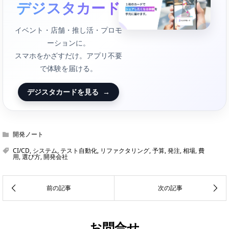
デジスタカード
イベント・店舗・推し活・プロモ
ーションに。
スマホをかざすだけ。アプリ不要
で体験を届ける。
デジスタカードを見る
→
開発ノート
CI/CD
,
システム
,
テスト自動化
,
リファクタリング
,
予算
,
発注
,
相場
,
費
用
,
選び方
,
開発会社
お問合せ