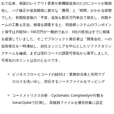
れて以来、画面のレイアウト変更や新機能追加のたびにコードが複雑
化し、バグ修正や追加開発に膨大な「費用」と「時間」がかかる状態
でした。初期投資後の「予算」追加も数百万円単位で発生し、内製チ
ームの工数も圧迫。相場を調査すると、同規模システムのワンポイン
ト保守は月額50～100万円が一般的であり、X社の状況はすでに相場
を超過していました。そこでプロジェクト責任者は「開発会社」への
追加発注を一時凍結し、自社エンジニアを中心としたリファクタリン
グチームを編成。まずは現行コードの課題可視化から着手しました。
可視化のポイントは次のとおりです。
ビジネスフローとコードの紐付け：業務担当者と共同でプ
ロセスを洗い出し、対応するソースファイルをマッピング
コードメトリクス分析：Cyclomatic Complexityや行数を
SonarQubeで計測し、高複雑ファイルを優先対象に設定