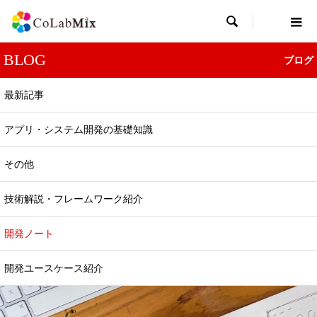

BLOG
ブログ
最新記事
アプリ・システム開発の基礎知識
開発ノート
その他
レガシーシステム刷新の開発ノート：リファク
タリングで成功する実践ガイド
技術解説・フレームワーク紹介
2025.04.12
開発ノート
開発ユースケース紹介