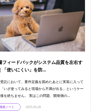
場フィードバックがシステム品質を左右す
｜「使いにくい」を防...
発受託において、要件定義を固めたあとに実装に入って
、「いざ使ってみると現場から不満が出る」というケー
後を絶ちません。 実はこの問題、開発側の...
開発ノート
2025.03.28