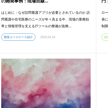
の開発事例：現場目線...
門
はじめに：なぜ訪問看護アプリが必要とされているのか 訪
ロー
問看護や在宅医療のニーズが年々高まる中、現場の業務効
発
率と情報管理を支えるITツールの整備が急務...
制限
開発ユースケース紹介
2025.02.24
技