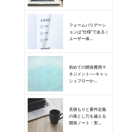
フォームバリデーシ
ョンは“仕様”である｜
ユーザー体...
初めての開発費用マ
ネジメント──キャッ
シュフローか...
見積もりと要件定義
の落とし穴を越える
開発ノート：実...