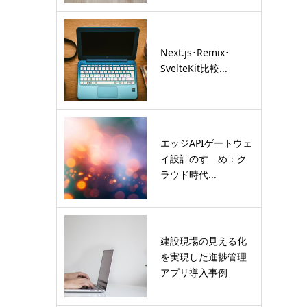
Next.js･Remix･
SvelteKit比較...
エッジAPIゲートウェ
イ設計のすゝめ：ク
ラウド時代...
建設現場の見える化
を実現した進捗管理
アプリ導入事例