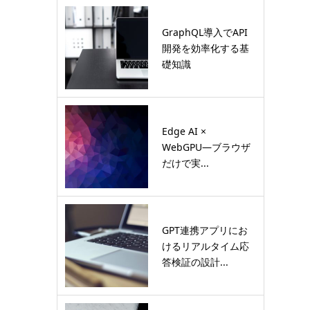
GraphQL導入でAPI
開発を効率化する基
礎知識
Edge AI ×
WebGPU―ブラウザ
だけで実...
GPT連携アプリにお
けるリアルタイム応
答検証の設計...