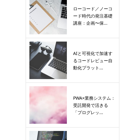
ローコード／ノーコ
ード時代の発注基礎
講座：企画〜保...
AIと可視化で加速す
るコードレビュー自
動化プラット...
PWA×業務システム：
受託開発で活きる
「プログレッ...