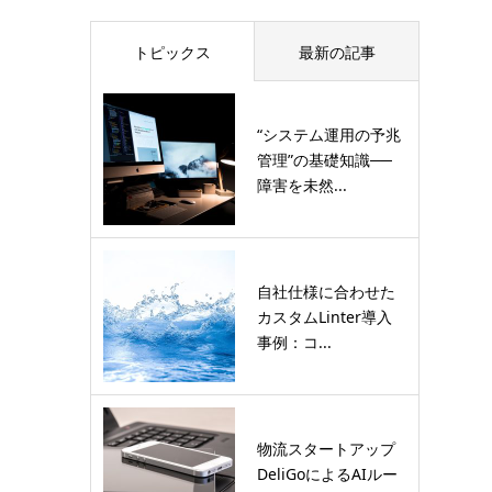
トピックス
最新の記事
“システム運用の予兆
管理”の基礎知識──
障害を未然...
自社仕様に合わせた
カスタムLinter導入
事例：コ...
物流スタートアップ
DeliGoによるAIルー