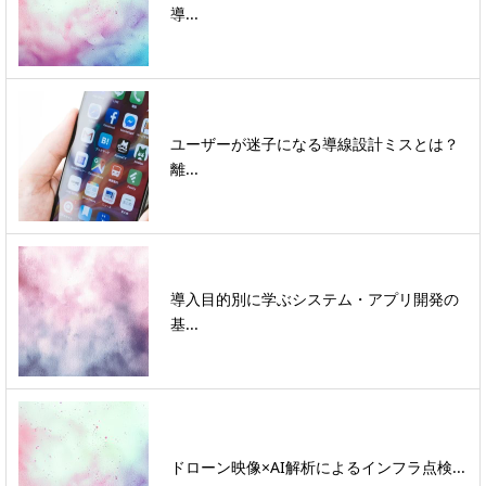
導...
ユーザーが迷子になる導線設計ミスとは？
離...
導入目的別に学ぶシステム・アプリ開発の
基...
ドローン映像×AI解析によるインフラ点検...