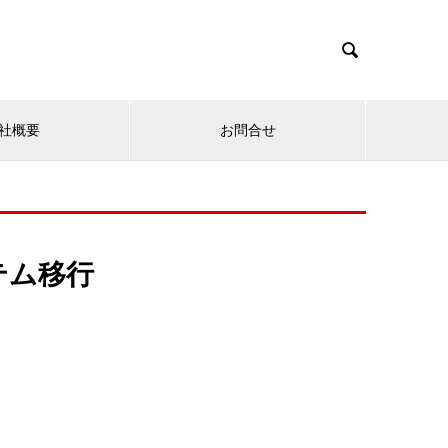

社概要
お問合せ
テム移行