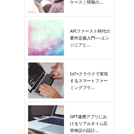
ケース｜情報の...
APIファースト時代の
要件定義入門──エン
ジニアと...
IoT×クラウドで実現
するスマートファー
ミングプラ...
GPT連携アプリにお
けるリアルタイム応
答検証の設計...