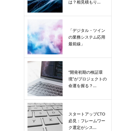
は？相見積もり...
「デジタル・ツイン
の業務システム応用
最前線」
“開発初期の検証環
境”がプロジェクトの
命運を握る？...
スタートアップCTO
必見：フレームワー
ク選定がシス...