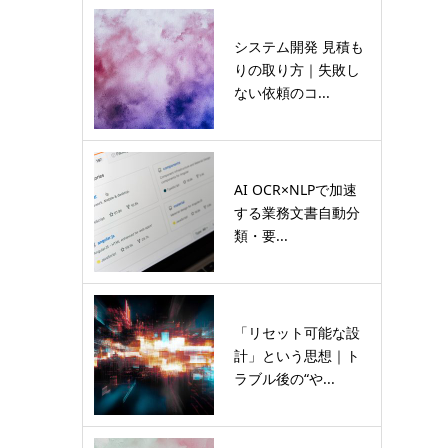
システム開発 見積も
りの取り方｜失敗し
ない依頼のコ...
AI OCR×NLPで加速
する業務文書自動分
類・要...
「リセット可能な設
計」という思想｜ト
ラブル後の“や...