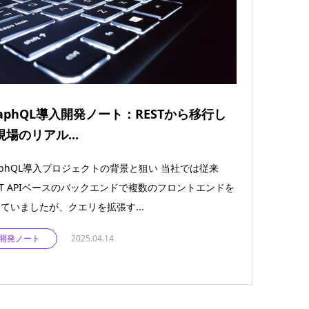
raphQL導入開発ノート：RESTから移行し
現場のリアル...
aphQL導入プロジェクトの背景と狙い 当社では従来
ST APIベースのバックエンドで複数のフロントエンドを
ていましたが、クエリを拡張す...
開発ノート
2025.04.14