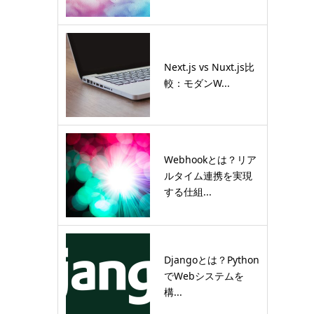
Next.js vs Nuxt.js比
較：モダンW...
Webhookとは？リア
ルタイム連携を実現
する仕組...
Djangoとは？Python
でWebシステムを
構...