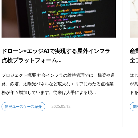
ドローン×エッジAIで実現する屋外インフラ
産
点検プラットフォーム...
全
プロジェクト概要 社会インフラの維持管理では、橋梁や道
はじ
路、鉄塔、太陽光パネルなど広大なエリアにわたる点検業
が
務が年々増加しています。従来は人手による現...
ドを
開発ユースケース紹介
2025.05.12
開