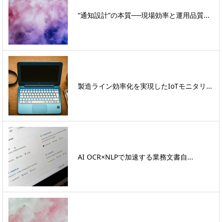
“通知設計”の本質──現場効率と運用品質...
製造ライン効率化を実現したIoTモニタリ...
AI OCR×NLPで加速する業務文書自...