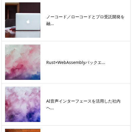
ノーコード／ローコードとプロ受託開発を
融...
Rust×WebAssemblyバックエ...
AI音声インターフェースを活用した社内
ヘ...