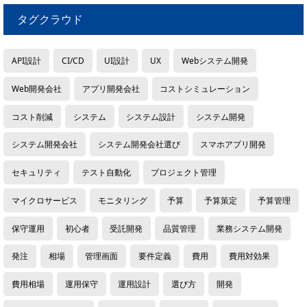
タグクラウド
API設計
CI/CD
UI設計
UX
Webシステム開発
Web開発会社
アプリ開発会社
コストシミュレーション
コスト削減
システム
システム設計
システム開発
システム開発会社
システム開発会社選び
スマホアプリ開発
セキュリティ
テスト自動化
プロジェクト管理
マイクロサービス
モニタリング
予算
予算策定
予算管理
保守運用
初心者
受託開発
品質管理
業務システム開発
発注
相場
管理画面
要件定義
費用
費用対効果
費用相場
運用保守
運用設計
選び方
開発