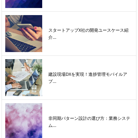
スタートアップX社の開発ユースケース紹
介...
建設現場DXを実現！進捗管理モバイルア
プ...
非同期パターン設計の選び方：業務システ
ム...