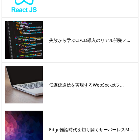
失敗から学ぶCI/CD導入のリアル開発ノ...
低遅延通信を実現するWebSocketフ...
Edge推論時代を切り開くサーバーレスM...