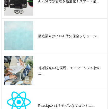
AI×IoTで水管理を最適化！スマート灌...
製造業向けIoT×AI予知保全ソリューシ...
地域観光DXを実現！エコツーリズム社の
エ...
React.jsとは？モダンなフロントエ...