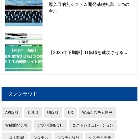
導入目的別システム開発基礎知識：5つの
主...
【2025年下期版】IT転職を成功させる...
タグクラウド
API設計
CI/CD
UI設計
UX
Webシステム開発
Web開発会社
アプリ開発会社
コストシミュレーション
コスト削減
システム
システム設計
システム開発