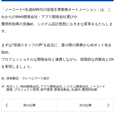
「ノーコード×生成AI時代の現場主導業務オートメーション」は、こ
れからのWeb開発会社・アプリ開発会社選びや、
費用対効果の見極め、システム設計思想にも大きな変革をもたらしま
す。
まずは“現場スタッフの声”を起点に、最小限の業務からAIボット化を
始め、
プロフェッショナルな開発会社と連携しながら、段階的な内製化とDX
を実現しましょう。
技術解説・フレームワーク紹介
AIボット
,
Web開発会社
,
アプリ開発会社
,
システム開発会社
,
ノーコード
開発
,
プロジェクト管理
,
保守運用
,
業務自動化
,
生成AI
,
費用対効果