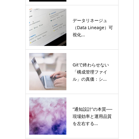
データリネージュ
（Data Lineage）可
視化...
Gitで終わらせない
「構成管理ファイ
ル」の真価：シ...
“通知設計”の本質──
現場効率と運用品質
を左右する...