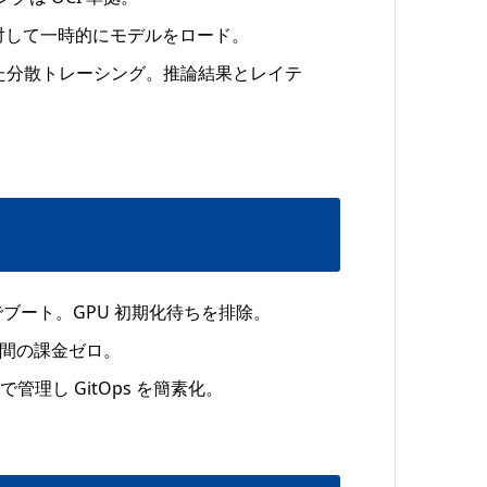
に対して一時的にモデルをロード。
に準拠した分散トレーシング。推論結果とレイテ
未満でブート。GPU 初期化待ちを排除。
間の課金ゼロ。
理し GitOps を簡素化。