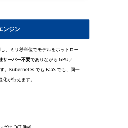
論エンジン
BPF を活用し、ミリ秒単位でモデルをホットロー
駐サーバー不要
でありながら GPU／
bernetes でも FaaS でも、同一
適化が行えます。
グは OCI 準拠。