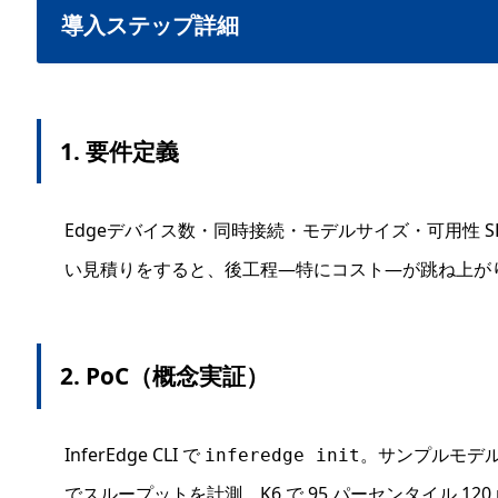
導入ステップ詳細
1. 要件定義
Edgeデバイス数・同時接続・モデルサイズ・可用性 
い見積りをすると、後工程—特にコスト—が跳ね上が
2. PoC（概念実証）
InferEdge CLI で
。サンプルモデル（
inferedge init
でスループットを計測。K6 で 95 パーセンタイル 12