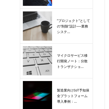
”プロジェクト“として
の”削除”設計──業務
システ...
マイクロサービス移
行開発ノート：分散
トランザクショ...
製造業向けIoT予知保
全プラットフォーム
導入事例：...