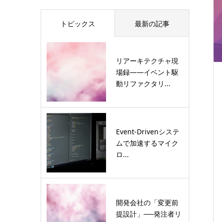
トピックス
最新の記事
リアーキテクチャ現
場録――イベント駆
動リファクタリ...
Event-Drivenシステ
ムで加速するマイク
ロ...
開発会社の「変更前
提設計」──発注者リ