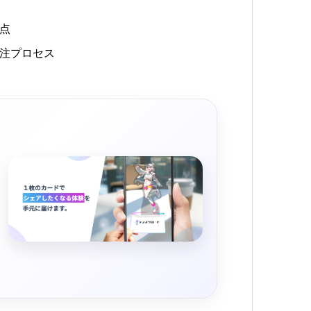
点
注プロセス