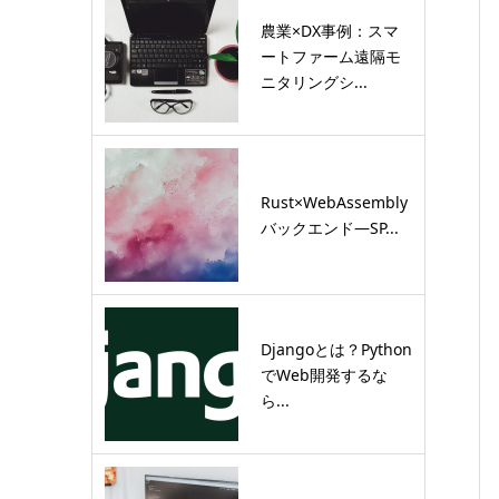
農業×DX事例：スマ
ートファーム遠隔モ
ニタリングシ...
Rust×WebAssembly
バックエンド―SP...
Djangoとは？Python
でWeb開発するな
ら...