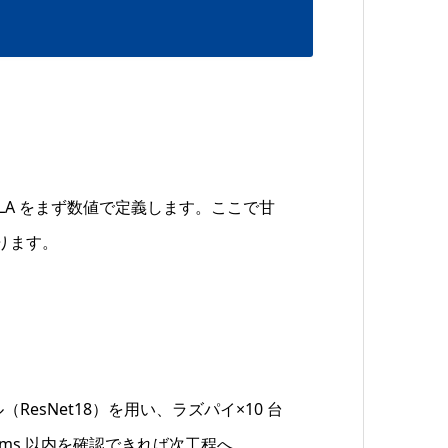
SLA をまず数値で定義します。ここで甘
ります。
ResNet18）を用い、ラズパイ×10 台
0 ms 以内を確認できれば次工程へ。