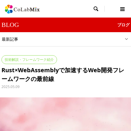

BLOG
ブログ
最新記事
技術解説・フレームワーク紹介
Rust×WebAssemblyで加速するWeb開発フレ
ームワークの最前線
2025.05.09