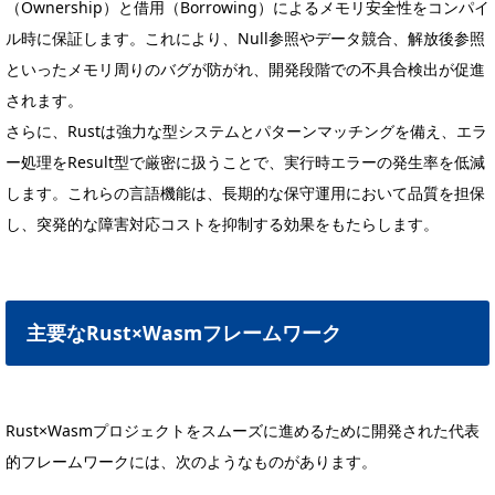
（Ownership）と借用（Borrowing）によるメモリ安全性をコンパイ
ル時に保証します。これにより、Null参照やデータ競合、解放後参照
といったメモリ周りのバグが防がれ、開発段階での不具合検出が促進
されます。
さらに、Rustは強力な型システムとパターンマッチングを備え、エラ
ー処理をResult型で厳密に扱うことで、実行時エラーの発生率を低減
します。これらの言語機能は、長期的な保守運用において品質を担保
し、突発的な障害対応コストを抑制する効果をもたらします。
主要なRust×Wasmフレームワーク
Rust×Wasmプロジェクトをスムーズに進めるために開発された代表
的フレームワークには、次のようなものがあります。