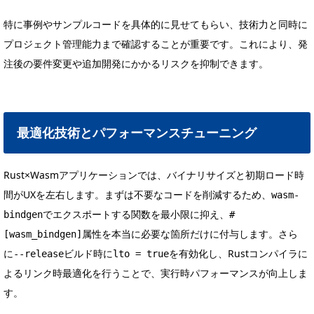
特に事例やサンプルコードを具体的に見せてもらい、技術力と同時に
プロジェクト管理能力まで確認することが重要です。これにより、発
注後の要件変更や追加開発にかかるリスクを抑制できます。
最適化技術とパフォーマンスチューニング
Rust×Wasmアプリケーションでは、バイナリサイズと初期ロード時
間がUXを左右します。まずは不要なコードを削減するため、
wasm-
でエクスポートする関数を最小限に抑え、
bindgen
#
属性を本当に必要な箇所だけに付与します。さら
[wasm_bindgen]
に
ビルド時に
を有効化し、Rustコンパイラに
--release
lto = true
よるリンク時最適化を行うことで、実行時パフォーマンスが向上しま
す。