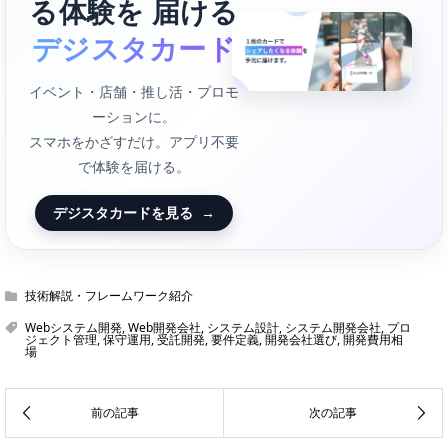
る体験を 届ける
デジスタカード
イベント・店舗・推し活・プロモ
ーションに。
スマホをかざすだけ。アプリ不要
で体験を届ける。
デジスタカードを見る
→
技術解説・フレームワーク紹介
Webシステム開発
,
Web開発会社
,
システム設計
,
システム開発会社
,
プロ
ジェクト管理
,
保守運用
,
受託開発
,
要件定義
,
開発会社選び
,
開発費用相
場