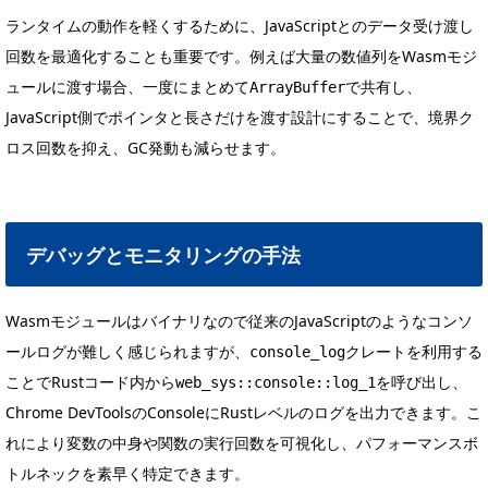
ランタイムの動作を軽くするために、JavaScriptとのデータ受け渡し
回数を最適化することも重要です。例えば大量の数値列をWasmモジ
ュールに渡す場合、一度にまとめて
で共有し、
ArrayBuffer
JavaScript側でポインタと長さだけを渡す設計にすることで、境界ク
ロス回数を抑え、GC発動も減らせます。
デバッグとモニタリングの手法
Wasmモジュールはバイナリなので従来のJavaScriptのようなコンソ
ールログが難しく感じられますが、
クレートを利用する
console_log
ことでRustコード内から
を呼び出し、
web_sys::console::log_1
Chrome DevToolsのConsoleにRustレベルのログを出力できます。こ
れにより変数の中身や関数の実行回数を可視化し、パフォーマンスボ
トルネックを素早く特定できます。