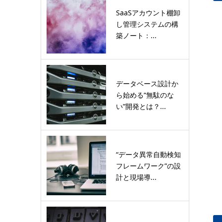
SaaSアカウント棚卸
し管理システムの構
築ノート：...
データベース設計か
ら始める“無駄のな
い”開発とは？...
“データ異常自動検知
フレームワーク”の設
計と現場導...