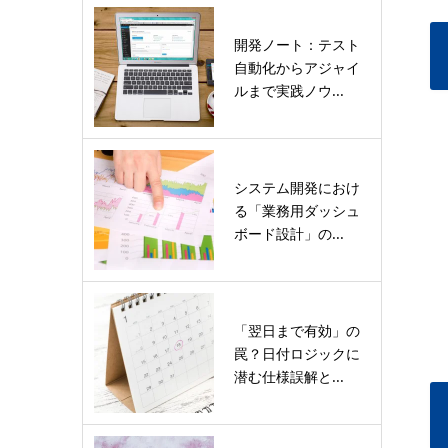
開発ノート：テスト
自動化からアジャイ
ルまで実践ノウ...
システム開発におけ
る「業務用ダッシュ
ボード設計」の...
「翌日まで有効」の
罠？日付ロジックに
潜む仕様誤解と...