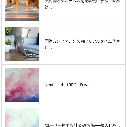
予約管理システムの開発事例に学ぶ｜業務
効...
国際カンファレンス向けリアルタイム音声
翻...
Next.js 14＋tRPC＋Pris...
“ユーザー権限設計”の新常識──属人化を...