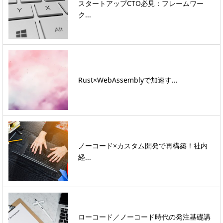
スタートアップCTO必見：フレームワー
ク...
Rust×WebAssemblyで加速す...
ノーコード×カスタム開発で再構築！社内
経...
ローコード／ノーコード時代の発注基礎講