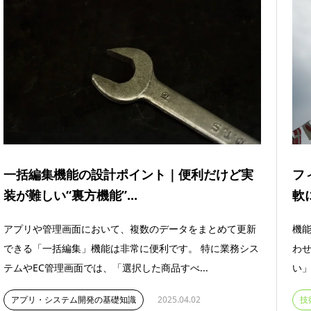
一括編集機能の設計ポイント｜便利だけど実
フ
装が難しい“裏方機能”...
軟
アプリや管理画面において、複数のデータをまとめて更新
機
できる「一括編集」機能は非常に便利です。 特に業務シス
わ
テムやEC管理画面では、「選択した商品すべ...
い」
アプリ・システム開発の基礎知識
2025.04.02
技