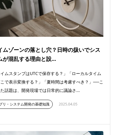
イムゾーンの落とし穴？日時の扱いでシス
ムが混乱する理由と設...
イムスタンプはUTCで保存する？」「ローカルタイム
こで表示変換する？」「夏時間は考慮すべき？」──こ
た話題は、開発現場では日常的に議論さ...
プリ・システム開発の基礎知識
2025.04.05