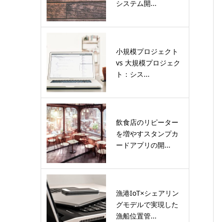
システム開...
小規模プロジェクト
vs 大規模プロジェク
ト：シス...
飲食店のリピーター
を増やすスタンプカ
ードアプリの開...
漁港IoT×シェアリン
グモデルで実現した
漁船位置管...