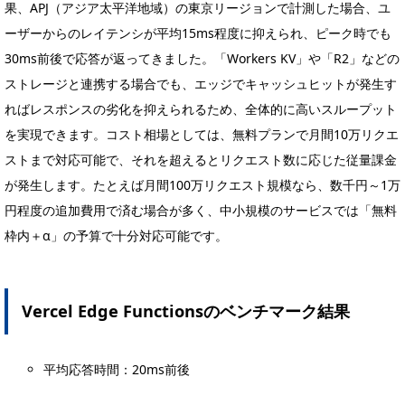
果、APJ（アジア太平洋地域）の東京リージョンで計測した場合、ユ
ーザーからのレイテンシが平均15ms程度に抑えられ、ピーク時でも
30ms前後で応答が返ってきました。「Workers KV」や「R2」などの
ストレージと連携する場合でも、エッジでキャッシュヒットが発生す
ればレスポンスの劣化を抑えられるため、全体的に高いスループット
を実現できます。コスト相場としては、無料プランで月間10万リクエ
ストまで対応可能で、それを超えるとリクエスト数に応じた従量課金
が発生します。たとえば月間100万リクエスト規模なら、数千円～1万
円程度の追加費用で済む場合が多く、中小規模のサービスでは「無料
枠内＋α」の予算で十分対応可能です。
Vercel Edge Functionsのベンチマーク結果
平均応答時間：20ms前後