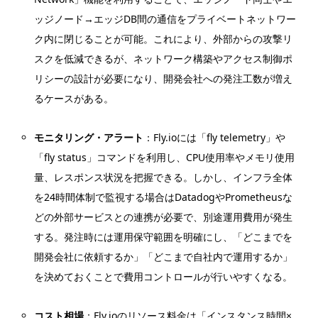
ッジノード→エッジDB間の通信をプライベートネットワー
ク内に閉じることが可能。これにより、外部からの攻撃リ
スクを低減できるが、ネットワーク構築やアクセス制御ポ
リシーの設計が必要になり、開発会社への発注工数が増え
るケースがある。
モニタリング・アラート
：Fly.ioには「fly telemetry」や
「fly status」コマンドを利用し、CPU使用率やメモリ使用
量、レスポンス状況を把握できる。しかし、インフラ全体
を24時間体制で監視する場合はDatadogやPrometheusな
どの外部サービスとの連携が必要で、別途運用費用が発生
する。発注時には運用保守範囲を明確にし、「どこまでを
開発会社に依頼するか」「どこまで自社内で運用するか」
を決めておくことで費用コントロールが行いやすくなる。
コスト相場
：Fly.ioのリソース料金は「インスタンス時間×