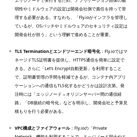
エッジノードで実行するため、アプリケーション自体の脆
弱性やミドルウェアの設定は開発会社側で責任を持って管
理する必要がある。すなわち、「Fly.ioがインフラを管理し
ているが、OSパッチやミドルウェアのセキュリティ設定は
開発会社が担う」という理解で進めることが重要。
TLS Terminationとエンドツーエンド暗号化
：Fly.ioではマ
ネージドTLS証明書を提供し、HTTPS通信を簡単に設定で
きる。さらに「Let’s Encrypt自動更新」を利用すること
で、証明書管理の手間を軽減できるが、コンテナ内アプリ
ケーションへの通信もTLS化するかどうかは設計次第。発
注時には「エッジノード→オリジンサーバー間の通信経
路」「DB接続の暗号化」などを明示し、開発会社と予算見
積もりを行う必要がある。
VPC構成とファイアウォール
：Fly.ioの「Private
Network」機能を利用することで、エッジノード同士やエ