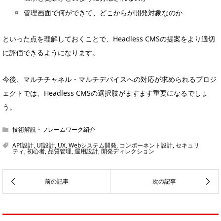
管理画面で何ができて、どこからが開発対象なのか
といった点を理解しておくことで、Headless CMSの提案をより適切
に評価できるようになります。
今後、マルチチャネル・マルチデバイスへの対応が求められるプロジ
ェクトでは、Headless CMSの選択肢がますます重要になるでしょ
う。
技術解説・フレームワーク紹介
API設計
,
UI設計
,
UX
,
Webシステム開発
,
コンポーネント設計
,
セキュリ
ティ
,
初心者
,
品質管理
,
運用設計
,
開発ディレクション