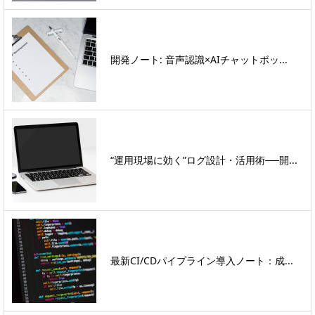
開発ノート: 音声認識×AIチャットボッ...
“運用現場に効く”ログ設計・活用術──開...
最新CI/CDパイプライン導入ノート：成...