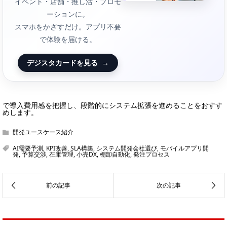
イベント・店舗・推し活・プロモ
ーションに。
スマホをかざすだけ。アプリ不要
で体験を届ける。
デジスタカードを見る
→
で導入費用感を把握し、段階的にシステム拡張を進めることをおすす
めします。
開発ユースケース紹介
AI需要予測
,
KPI改善
,
SLA構築
,
システム開発会社選び
,
モバイルアプリ開
発
,
予算交渉
,
在庫管理
,
小売DX
,
棚卸自動化
,
発注プロセス