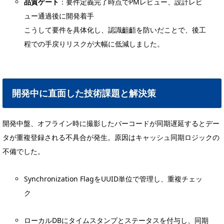
品質ゲート
：要件定義完了時点でPMレビュー、設計レビ
ュー通過後に開発着手
こうして要件を具体化し、認識齟齬を防いだことで、後工
程での手戻りリスクが大幅に低減しました。
開発中に直面した技術課題と解決策
開発中盤、オフライン時に撮影したバーコードが同期遅延するとデー
タが重複登録される不具合が発生。原因はキャッシュ同期ロジックの
不備でした。
Synchronization FlagをUUID単位で管理し、重複チェッ
ク
ローカルDBにタイムスタンプとステータスを付与し、同期