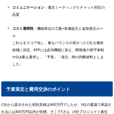
コミュニケーション
：週次ミーティングとチャット対応の
品質
コスト透明性
：機能単位の工数×単価提示と追加発注ルー
ル
これらをスコア化し、最もバランスの良かったC社を最終
候補に決定。RFPには必須機能に加え、開発後の保守体制
やSLA案も要求し、「予算」「発注」時の判断材料としま
した。
予算策定と費用交渉のポイント
C社から提示された初回見積は900万円でしたが、X社の稟議で承認さ
れるには800万円以内が目標。そこでTさん（X社プロジェクト責任