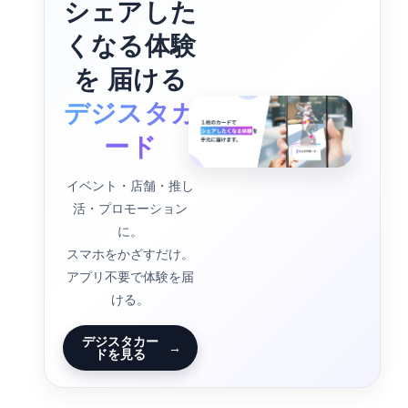
シェアした
くなる体験
を 届ける
デジスタカ
ード
イベント・店舗・推し
活・プロモーション
に。
スマホをかざすだけ。
アプリ不要で体験を届
ける。
デジスタカー
→
ドを見る