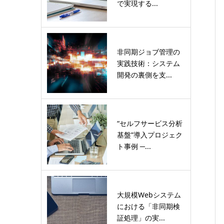
で実現する...
非同期ジョブ管理の
実践技術：システム
開発の裏側を支...
“セルフサービス分析
基盤”導入プロジェク
ト事例 ─...
大規模Webシステム
における「非同期検
証処理」の実...