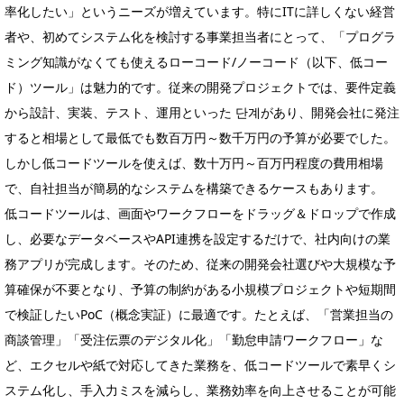
率化したい」というニーズが増えています。特にITに詳しくない経営
者や、初めてシステム化を検討する事業担当者にとって、「プログラ
ミング知識がなくても使えるローコード/ノーコード（以下、低コー
ド）ツール」は魅力的です。従来の開発プロジェクトでは、要件定義
から設計、実装、テスト、運用といった 단계があり、開発会社に発注
すると相場として最低でも数百万円～数千万円の予算が必要でした。
しかし低コードツールを使えば、数十万円～百万円程度の費用相場
で、自社担当が簡易的なシステムを構築できるケースもあります。
低コードツールは、画面やワークフローをドラッグ＆ドロップで作成
し、必要なデータベースやAPI連携を設定するだけで、社内向けの業
務アプリが完成します。そのため、従来の開発会社選びや大規模な予
算確保が不要となり、予算の制約がある小規模プロジェクトや短期間
で検証したいPoC（概念実証）に最適です。たとえば、「営業担当の
商談管理」「受注伝票のデジタル化」「勤怠申請ワークフロー」な
ど、エクセルや紙で対応してきた業務を、低コードツールで素早くシ
ステム化し、手入力ミスを減らし、業務効率を向上させることが可能