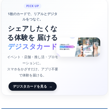
PICK UP
1枚のカードで、リアルとデジタ
ルをつなぐ。
シェアしたくな
る体験を 届ける
デジスタカード
イベント・店舗・推し活・プロモ
ーションに。
スマホをかざすだけ。アプリ不要
で体験を届ける。
デジスタカードを見る
→