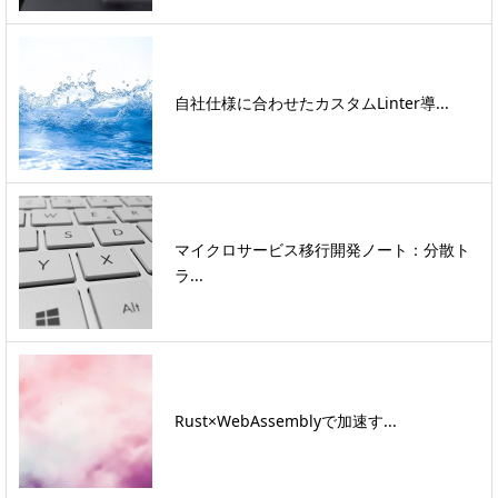
自社仕様に合わせたカスタムLinter導...
マイクロサービス移行開発ノート：分散ト
ラ...
Rust×WebAssemblyで加速す...