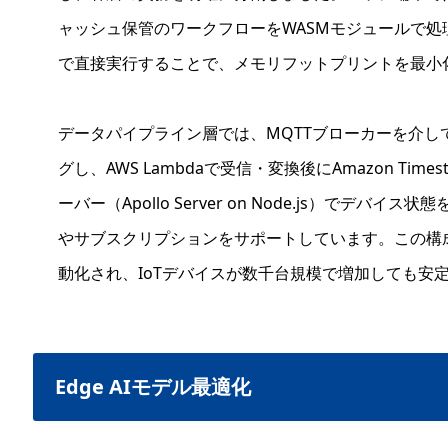
ャッシュ保管のワークフローをWASMモジュールで処理。W
で直接実行することで、メモリフットプリントを最小
データパイプライン層では、MQTTブローカーを介し
グし、AWS Lambdaで受信・変換後にAmazon Time
ーバー（Apollo Server on Node.js）でデ
やサブスクリプションをサポートしています。この構
動化され、IoTデバイスが数千台規模で増加しても安
Edge AIモデル最適化