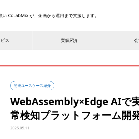
い CoLabMix が、企画から運用まで支援します。
ービス
実績紹介
会
開発ユースケース紹介
WebAssembly×Edge 
常検知プラットフォーム開
2025.05.11