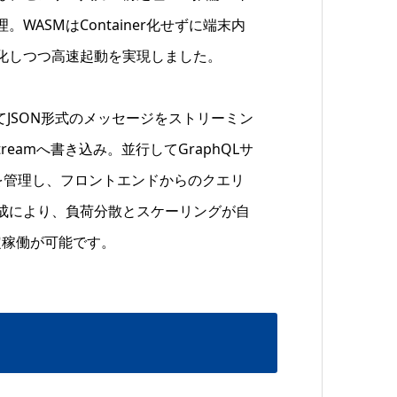
ASMはContainer化せずに端末内
化しつつ高速起動を実現しました。
てJSON形式のメッセージをストリーミン
streamへ書き込み。並行してGraphQLサ
バイス状態を管理し、フロントエンドからのクエリ
成により、負荷分散とスケーリングが自
定稼働が可能です。