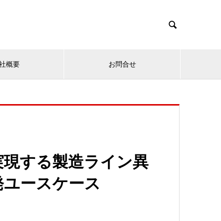

社概要
お問合せ
AIで実現する製造ライン異
発ユースケース