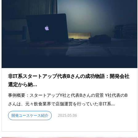
非IT系スタートアップ代表Bさんの成功物語：開発会社
選定から納...
事例概要：スタートアップY社と代表Bさんの背景 Y社代表のB
さんは、元々飲食業界で店舗運営を行っていた非IT系...
開発ユースケース紹介
2025.05.06