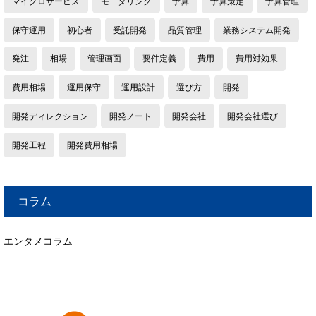
マイクロサービス
モニタリング
予算
予算策定
予算管理
保守運用
初心者
受託開発
品質管理
業務システム開発
発注
相場
管理画面
要件定義
費用
費用対効果
費用相場
運用保守
運用設計
選び方
開発
開発ディレクション
開発ノート
開発会社
開発会社選び
開発工程
開発費用相場
コラム
エンタメコラム