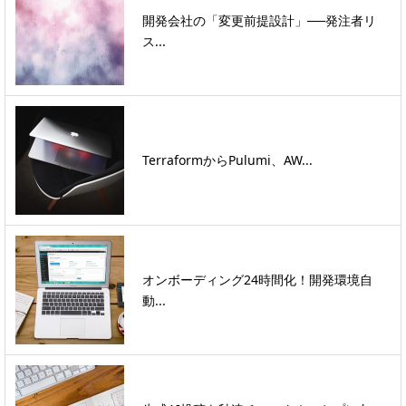
開発会社の「変更前提設計」──発注者リ
ス...
TerraformからPulumi、AW...
オンボーディング24時間化！開発環境自
動...