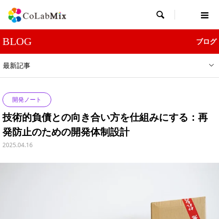

BLOG
ブログ
最新記事
開発ノート
技術的負債との向き合い方を仕組みにする：再
発防止のための開発体制設計
2025.04.16