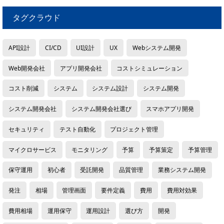
タグクラウド
API設計
CI/CD
UI設計
UX
Webシステム開発
Web開発会社
アプリ開発会社
コストシミュレーション
コスト削減
システム
システム設計
システム開発
システム開発会社
システム開発会社選び
スマホアプリ開発
セキュリティ
テスト自動化
プロジェクト管理
マイクロサービス
モニタリング
予算
予算策定
予算管理
保守運用
初心者
受託開発
品質管理
業務システム開発
発注
相場
管理画面
要件定義
費用
費用対効果
費用相場
運用保守
運用設計
選び方
開発