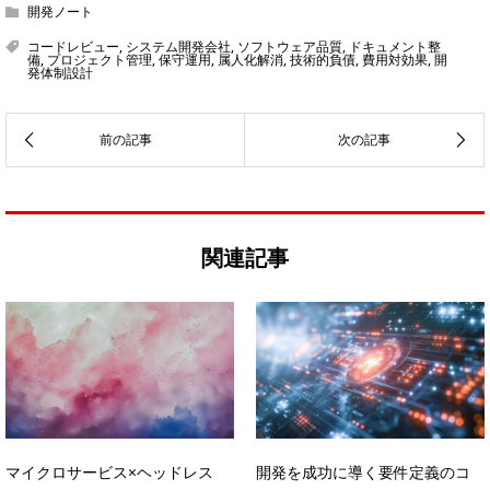
開発ノート
コードレビュー
,
システム開発会社
,
ソフトウェア品質
,
ドキュメント整
備
,
プロジェクト管理
,
保守運用
,
属人化解消
,
技術的負債
,
費用対効果
,
開
発体制設計
関連記事
マイクロサービス×ヘッドレス
開発を成功に導く要件定義のコ