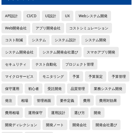
API設計
CI/CD
UI設計
UX
Webシステム開発
Web開発会社
アプリ開発会社
コストシミュレーション
コスト削減
システム
システム設計
システム開発
システム開発会社
システム開発会社選び
スマホアプリ開発
セキュリティ
テスト自動化
プロジェクト管理
マイクロサービス
モニタリング
予算
予算策定
予算管理
保守運用
初心者
受託開発
品質管理
業務システム開発
発注
相場
管理画面
要件定義
費用
費用対効果
費用相場
運用保守
運用設計
選び方
開発
開発ディレクション
開発ノート
開発会社
開発会社選び