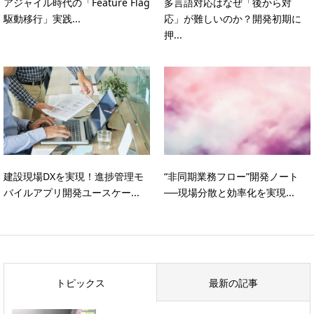
アジャイル時代の「Feature Flag
多言語対応はなぜ「後から対
駆動移行」実践...
応」が難しいのか？開発初期に
押...
建設現場DXを実現！進捗管理モ
“非同期業務フロー”開発ノート
バイルアプリ開発ユースケー...
──現場分散と効率化を実現...
トピックス
最新の記事