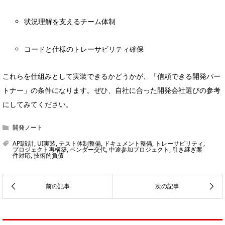
状況理解を支えるチーム体制
コードと仕様のトレーサビリティ確保
これらを仕組みとして実装できるかどうかが、「信頼できる開発パー
トナー」の条件になります。ぜひ、自社に合った開発会社選びの参考
にしてみてください。
開発ノート
API設計
,
UI実装
,
テスト体制整備
,
ドキュメント整備
,
トレーサビリティ
,
プロジェクト再構築
,
ベンダー交代
,
中途参加プロジェクト
,
引き継ぎ案
件対応
,
技術的負債