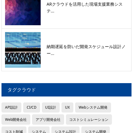
ARクラウドを活用した現場支援業務シス
テ...
納期遅延を防いだ開発スケジュール設計ノ
ー...
タグクラウド
API設計
CI/CD
UI設計
UX
Webシステム開発
Web開発会社
アプリ開発会社
コストシミュレーション
コスト削減
システム
システム設計
システム開発