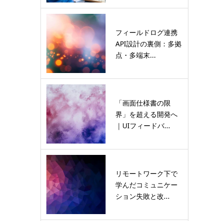
フィールドログ連携
API設計の裏側：多拠
点・多端末...
「画面仕様書の限
界」を超える開発へ
｜UIフィードバ...
リモートワーク下で
学んだコミュニケー
ション失敗と改...