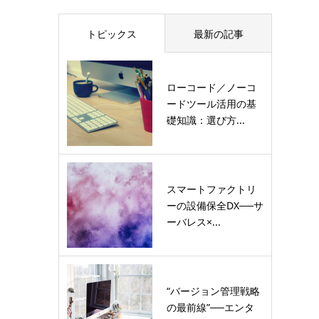
トピックス
最新の記事
ローコード／ノーコ
ードツール活用の基
礎知識：選び方...
スマートファクトリ
ーの設備保全DX──サ
ーバレス×...
“バージョン管理戦略
の最前線”──エンタ