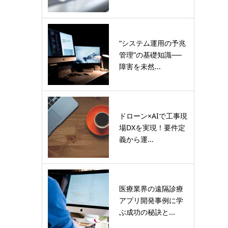
“システム運用の予兆
管理”の基礎知識──
障害を未然...
ドローン×AIで工事現
場DXを実現！要件定
義から運...
医療業界の遠隔診療
アプリ開発事例に学
ぶ成功の秘訣と...