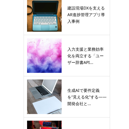
建設現場DXを支える
AR進捗管理アプリ導
入事例
入力支援と業務効率
化を両立する「ユー
ザー辞書API...
生成AIで要件定義
を“見える化”する――
開発会社と...