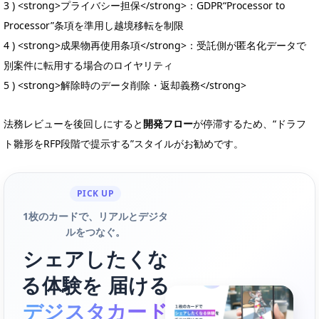
3 ) <strong>プライバシー担保</strong>：GDPR“Processor to
Processor”条項を準用し越境移転を制限
4 ) <strong>成果物再使用条項</strong>：受託側が匿名化データで
別案件に転用する場合のロイヤリティ
5 ) <strong>解除時のデータ削除・返却義務</strong>
法務レビューを後回しにすると
開発フロー
が停滞するため、“ドラフ
ト雛形をRFP段階で提示する”スタイルがお勧めです。
PICK UP
1枚のカードで、リアルとデジタ
ルをつなぐ。
シェアしたくな
る体験を 届ける
デジスタカード