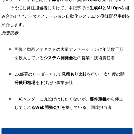
――そう悩む発注担当者に向けて、本記事では
生成AI
と
MLOps
を組
み合わせた“データアノテーション自動化システム”の受託開発事例を
紹介します。
想定読者
画像／動画／テキストの大量アノテーションに年間数千万
を投入している
システム開発会社
の営業・技術責任者
DX部署のリーダーとして
見積もり比較
を行い、次年度の
開
発費用相場
を下げたい事業会社
「AIベンダーに丸投げはしたくないが、
要件定義
から伴走
してくれる
Web開発会社
を探している」調達担当者