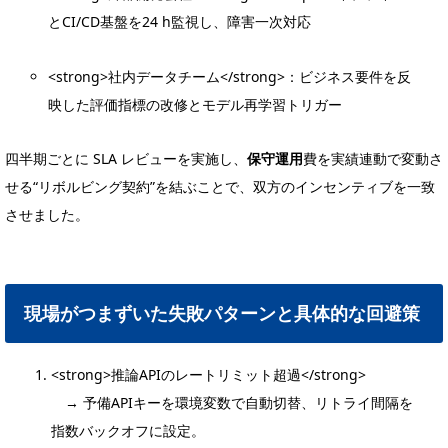
とCI/CD基盤を24 h監視し、障害一次対応
<strong>社内データチーム</strong>：ビジネス要件を反
映した評価指標の改修とモデル再学習トリガー
四半期ごとに SLA レビューを実施し、
保守運用
費を実績連動で変動さ
せる“リボルビング契約”を結ぶことで、双方のインセンティブを一致
させました。
現場がつまずいた失敗パターンと具体的な回避策
<strong>推論APIのレートリミット超過</strong>
→ 予備APIキーを環境変数で自動切替、リトライ間隔を
指数バックオフに設定。