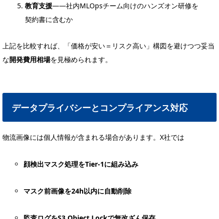
教育支援
――社内MLOpsチーム向けのハンズオン研修を
契約書に含むか
上記を比較すれば、「価格が安い＝リスク高い」構図を避けつつ妥当
な
開発費用相場
を見極められます。
データプライバシーとコンプライアンス対応
物流画像には個人情報が含まれる場合があります。X社では
顔検出マスク処理をTier-1に組み込み
マスク前画像を24h以内に自動削除
監査ログをS3 Object Lockで無改ざん保存