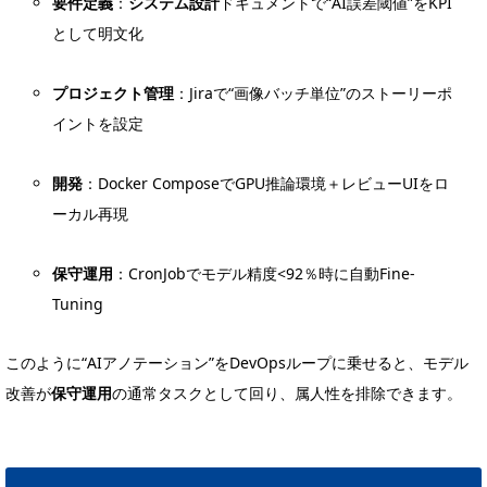
要件定義
：
システム設計
ドキュメントで“AI誤差閾値”をKPI
として明文化
プロジェクト管理
：Jiraで“画像バッチ単位”のストーリーポ
イントを設定
開発
：Docker ComposeでGPU推論環境＋レビューUIをロ
ーカル再現
保守運用
：CronJobでモデル精度<92％時に自動Fine-
Tuning
このように“AIアノテーション”をDevOpsループに乗せると、モデル
改善が
保守運用
の通常タスクとして回り、属人性を排除できます。