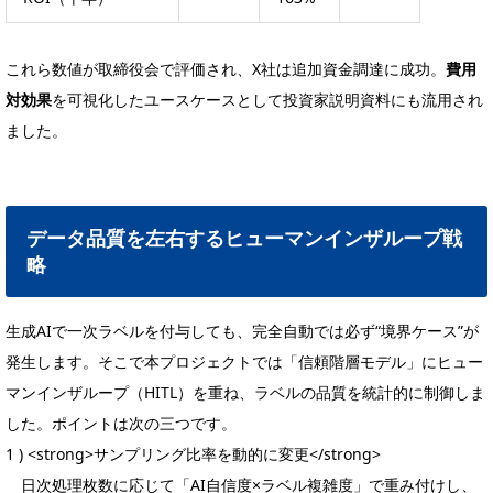
これら数値が取締役会で評価され、X社は追加資金調達に成功。
費用
対効果
を可視化したユースケースとして投資家説明資料にも流用され
ました。
データ品質を左右するヒューマンインザループ戦
略
生成AIで一次ラベルを付与しても、完全自動では必ず“境界ケース”が
発生します。そこで本プロジェクトでは「信頼階層モデル」にヒュー
マンインザループ（HITL）を重ね、ラベルの品質を統計的に制御しま
した。ポイントは次の三つです。
1 ) <strong>サンプリング比率を動的に変更</strong>
日次処理枚数に応じて「AI自信度×ラベル複雑度」で重み付けし、