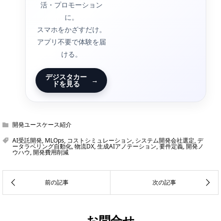
活・プロモーション
に。
スマホをかざすだけ。
アプリ不要で体験を届
ける。
デジスタカー
→
ドを見る
開発ユースケース紹介
AI受託開発
,
MLOps
,
コストシミュレーション
,
システム開発会社選定
,
デ
ータラベリング自動化
,
物流DX
,
生成AIアノテーション
,
要件定義
,
開発ノ
ウハウ
,
開発費用削減
お問合せ