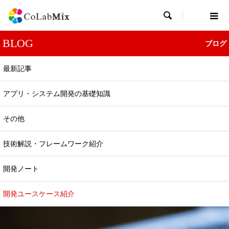

BLOG
ブログ
最新記事
アプリ・システム開発の基礎知識
開発ユースケース紹介
その他
生成AIでデータアノテーションを完全内製化！
――月100万枚の画像を高速処理した物流スター
技術解説・フレームワーク紹介
トアップの開発ユースケース
2025.01.05
開発ノート
開発ユースケース紹介