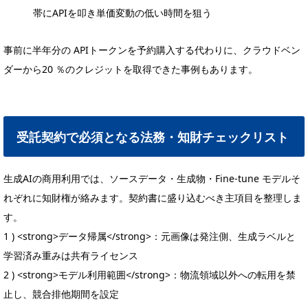
帯にAPIを叩き単価変動の低い時間を狙う
事前に半年分の APIトークンを予約購入する代わりに、クラウドベン
ダーから20 ％のクレジットを取得できた事例もあります。
受託契約で必須となる法務・知財チェックリスト
生成AIの商用利用では、ソースデータ・生成物・Fine-tune モデルそ
れぞれに知財権が絡みます。契約書に盛り込むべき主項目を整理しま
す。
1 ) <strong>データ帰属</strong>：元画像は発注側、生成ラベルと
学習済み重みは共有ライセンス
2 ) <strong>モデル利用範囲</strong>：物流領域以外への転用を禁
止し、競合排他期間を設定