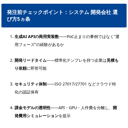
発注前チェックポイント：
システム 開発会社 選
び方
5ヵ条
生成AI APIの商用実装数
――PoC止まりの事例ではなく“運
用フェーズ”の経験があるか
開発リードタイム
――標準化テンプレを持つ企業は
見積も
り依頼
に即答可能
セキュリティ体制
――ISO 27017/27701 などクラウド特
化の認証保有
課金モデルの透明性
――API・GPU・人件費を分離し、
開
発費用シミュレーション
を提示