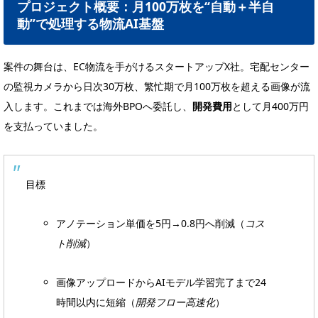
プロジェクト概要：月100万枚を“自動＋半自
動”で処理する物流AI基盤
案件の舞台は、EC物流を手がけるスタートアップX社。宅配センター
の監視カメラから日次30万枚、繁忙期で月100万枚を超える画像が流
入します。これまでは海外BPOへ委託し、
開発費用
として月400万円
を支払っていました。
目標
アノテーション単価を5円→0.8円へ削減（
コス
ト削減
）
画像アップロードからAIモデル学習完了まで24
時間以内に短縮（
開発フロー高速化
）