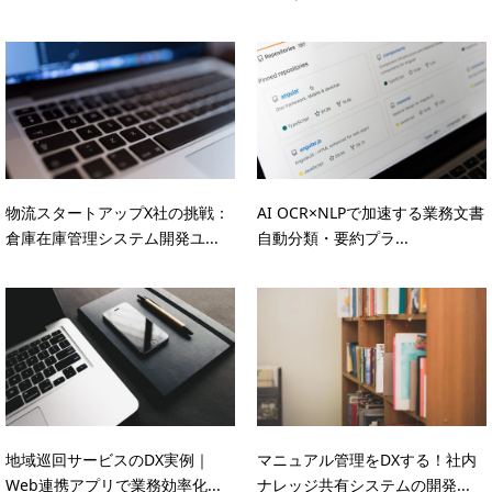
物流スタートアップX社の挑戦：
AI OCR×NLPで加速する業務文書
倉庫在庫管理システム開発ユ...
自動分類・要約プラ...
地域巡回サービスのDX実例｜
マニュアル管理をDXする！社内
Web連携アプリで業務効率化...
ナレッジ共有システムの開発...