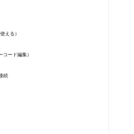
で使える）
ノーコード編集）
の接続