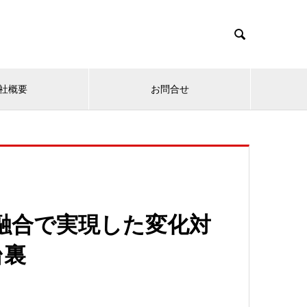

社概要
お問合せ
の融合で実現した変化対
台裏