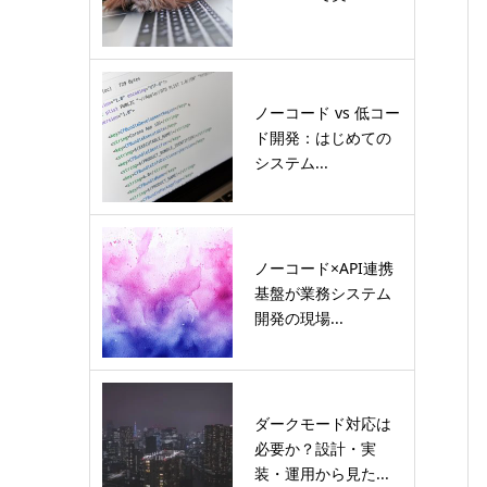
ノーコード vs 低コー
ド開発：はじめての
システム...
ノーコード×API連携
基盤が業務システム
開発の現場...
ダークモード対応は
必要か？設計・実
装・運用から見た...