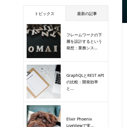
トピックス
最新の記事
フレームワークの下
層を設計するという
発想：業務シス...
GraphQLとREST API
の比較：開発効率
と...
Elixir Phoenix
LiveViewで実...