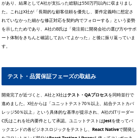
があり、結果としてA社が支払った総額は550万円以内に収まりまし
た。これはX社が「長期的な顧客信頼を優先し、要件定義時に想定さ
れていなかった細かな修正対応を契約内でフォローする」という姿勢
を示したためであり、A社のB氏は「発注前に開発会社の選び方やサポ
ート体制をきちんと確認しておいてよかった」と後に振り返っていま
す。
テスト・品質保証フェーズの取組み
開発完了が近づくと、A社とX社は
テスト・QAプロセス
を同時並行で
進めました。X社からは「ユニットテスト70％以上、結合テストカバ
レッジ50％以上」という具体的な基準が提示され、A社のITリーダー
C氏はこれを社内要件として承認。ユニットテストは
Jest
を使ってバ
ックエンドの各ビジネスロジックをテストし、
React Native
で開発し
たフロントエンド部分は
React Testing Library
を使ってコンポーネ