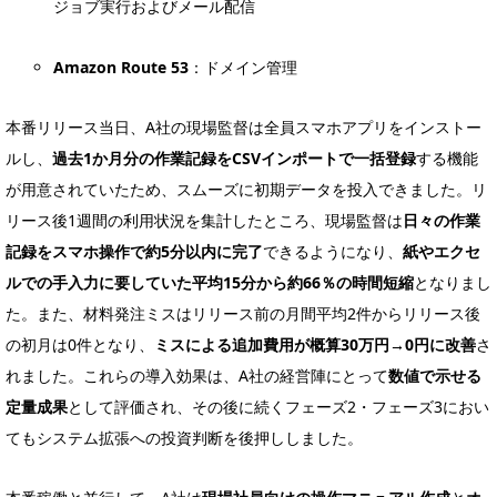
ジョブ実行およびメール配信
Amazon Route 53
：ドメイン管理
本番リリース当日、A社の現場監督は全員スマホアプリをインストー
ルし、
過去1か月分の作業記録をCSVインポートで一括登録
する機能
が用意されていたため、スムーズに初期データを投入できました。リ
リース後1週間の利用状況を集計したところ、現場監督は
日々の作業
記録をスマホ操作で約5分以内に完了
できるようになり、
紙やエクセ
ルでの手入力に要していた平均15分から約66％の時間短縮
となりまし
た。また、材料発注ミスはリリース前の月間平均2件からリリース後
の初月は0件となり、
ミスによる追加費用が概算30万円→0円に改善
さ
れました。これらの導入効果は、A社の経営陣にとって
数値で示せる
定量成果
として評価され、その後に続くフェーズ2・フェーズ3におい
てもシステム拡張への投資判断を後押ししました。