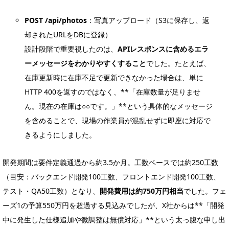
POST /api/photos
：写真アップロード（S3に保存し、返
却されたURLをDBに登録）
設計段階で重要視したのは、
APIレスポンスに含めるエラ
ーメッセージをわかりやすくすること
でした。たとえば、
在庫更新時に在庫不足で更新できなかった場合は、単に
HTTP 400を返すのではなく、**「在庫数量が足りませ
ん。現在の在庫は○○です。」**という具体的なメッセージ
を含めることで、現場の作業員が混乱せずに即座に対応で
きるようにしました。
開発期間は要件定義通過から約3.5か月。工数ベースでは約250工数
（目安：バックエンド開発100工数、フロントエンド開発100工数、
テスト・QA50工数）となり、
開発費用は約750万円相当
でした。フェ
ーズ1の予算550万円を超過する見込みでしたが、X社からは**「開発
中に発生した仕様追加や微調整は無償対応」**という太っ腹な申し出