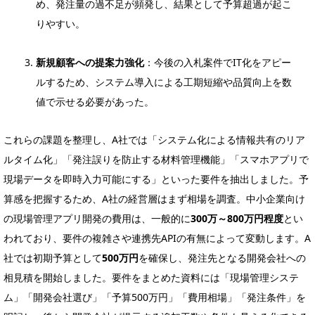
め、発注量の過不足が頻発し、結果として予算超過が起こ
りやすい。
新規顧客への提案力強化
：今後の入札案件でIT化をアピー
ルするため、システム導入による工期短縮や品質向上を数
値で示せる必要があった。
これらの課題を整理し、A社では「システム化による情報共有のリア
ルタイム化」「発注誤りを防止する材料管理機能」「スマホアプリで
現場データを即時入力可能にする」といった要件を抽出しました。予
算感を把握するため、A社の経営層はまず相場を調査。中小企業向け
の現場管理アプリ開発の費用は、一般的に
300万～800万円程度
とい
われており、要件の複雑さや連携先APIの有無によって変動します。A
社では初期予算として
500万円
を確保し、発注先となる開発会社への
相見積を開始しました。要件をまとめた資料には「現場管理システ
ム」「開発会社選び」「予算500万円」「費用相場」「発注条件」を