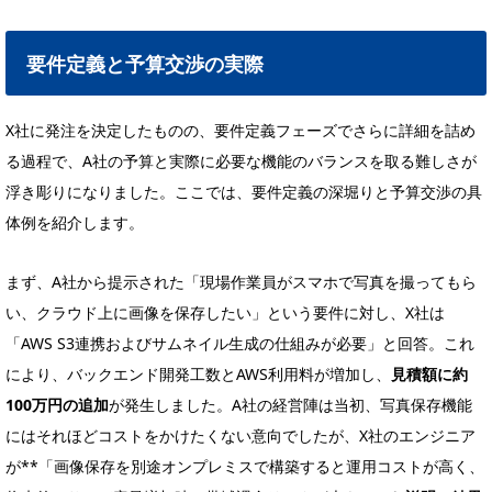
要件定義と予算交渉の実際
X社に発注を決定したものの、要件定義フェーズでさらに詳細を詰め
る過程で、A社の予算と実際に必要な機能のバランスを取る難しさが
浮き彫りになりました。ここでは、要件定義の深堀りと予算交渉の具
体例を紹介します。
まず、A社から提示された「現場作業員がスマホで写真を撮ってもら
い、クラウド上に画像を保存したい」という要件に対し、X社は
「AWS S3連携およびサムネイル生成の仕組みが必要」と回答。これ
により、バックエンド開発工数とAWS利用料が増加し、
見積額に約
100万円の追加
が発生しました。A社の経営陣は当初、写真保存機能
にはそれほどコストをかけたくない意向でしたが、X社のエンジニア
が**「画像保存を別途オンプレミスで構築すると運用コストが高く、