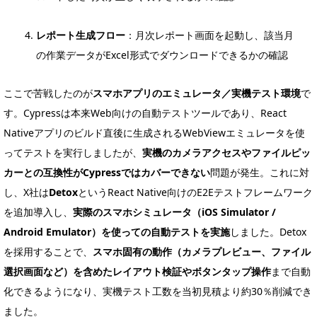
レポート生成フロー
：月次レポート画面を起動し、該当月
の作業データがExcel形式でダウンロードできるかの確認
ここで苦戦したのが
スマホアプリのエミュレータ／実機テスト環境
で
す。Cypressは本来Web向けの自動テストツールであり、React
Nativeアプリのビルド直後に生成されるWebViewエミュレータを使
ってテストを実行しましたが、
実機のカメラアクセスやファイルピッ
カーとの互換性がCypressではカバーできない
問題が発生。これに対
し、X社は
Detox
というReact Native向けのE2Eテストフレームワーク
を追加導入し、
実際のスマホシミュレータ（iOS Simulator /
Android Emulator）を使っての自動テストを実施
しました。Detox
を採用することで、
スマホ固有の動作（カメラプレビュー、ファイル
選択画面など）を含めたレイアウト検証やボタンタップ操作
まで自動
化できるようになり、実機テスト工数を当初見積より約30％削減でき
ました。