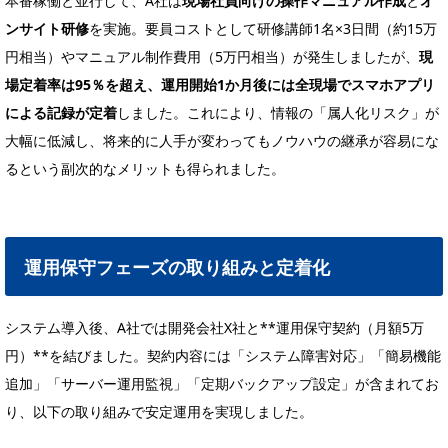
本番稼働と並行して、A社は
現場社員向けの操作マニュアル作成
と
オ
ンサイト研修
を実施。要員コストとして研修講師1名×3日間（約15万
円相当）やマニュアル制作費用（5万円相当）が発生しましたが、
現
場定着率は95％を超え、運用開始1か月後には全現場でスマホアプリ
による記録が定着
しました。これにより、情報の「属人化リスク」が
大幅に低減し、将来的に人手が変わってもノウハウの継承が容易にな
るという副次的なメリットも得られました。
運用保守フェーズの取り組みと定着化
システム導入後、A社では開発会社X社と**運用保守契約（月額5万
円）**を結びました。契約内容には「システム障害対応」「簡易機能
追加」「サーバー運用監視」「定期バックアップ設定」が含まれてお
り、以下の取り組みで安定運用を実現しました。