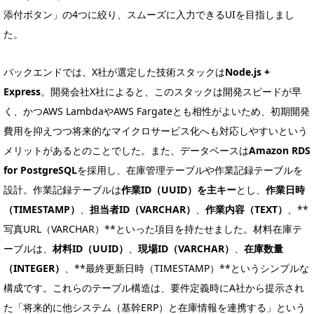
添付ボタン」の4つに絞り、スムーズに入力できるUIを目指しまし
た。
バックエンドでは、X社が選定した技術スタックは
Node.js +
Express
。開発会社X社によると、このスタックは開発スピードが早
く、かつAWS LambdaやAWS Fargateとも相性がよいため、初期開発
費用を抑えつつ将来的なマイクロサービス化へも対応しやすいという
メリットがあるとのことでした。また、データベースは
Amazon RDS
for PostgreSQL
を採用し、在庫管理テーブルや作業記録テーブルを
設計。作業記録テーブルは
作業ID（UUID）を主キー
とし、
作業日時
（TIMESTAMP）
、
担当者ID（VARCHAR）
、
作業内容（TEXT）
、**
写真URL（VARCHAR）**といった項目を持たせました。材料在庫テ
ーブルは、
材料ID（UUID）
、
現場ID（VARCHAR）
、
在庫数量
（INTEGER）
、**最終更新日時（TIMESTAMP）**というシンプルな
構成です。これらのテーブル構造は、要件定義時にA社から提示され
た「将来的に他システム（基幹ERP）と在庫情報を連携する」という