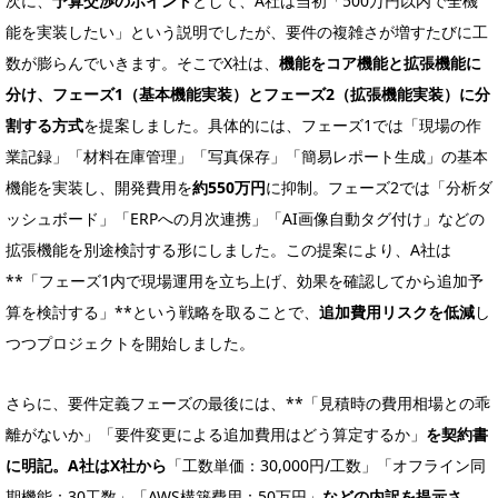
次に、
予算交渉のポイント
として、A社は当初「500万円以内で全機
能を実装したい」という説明でしたが、要件の複雑さが増すたびに工
数が膨らんでいきます。そこでX社は、
機能をコア機能と拡張機能に
分け、フェーズ1（基本機能実装）とフェーズ2（拡張機能実装）に分
割する方式
を提案しました。具体的には、フェーズ1では「現場の作
業記録」「材料在庫管理」「写真保存」「簡易レポート生成」の基本
機能を実装し、開発費用を
約550万円
に抑制。フェーズ2では「分析ダ
ッシュボード」「ERPへの月次連携」「AI画像自動タグ付け」などの
拡張機能を別途検討する形にしました。この提案により、A社は
**「フェーズ1内で現場運用を立ち上げ、効果を確認してから追加予
算を検討する」**という戦略を取ることで、
追加費用リスクを低減
し
つつプロジェクトを開始しました。
さらに、要件定義フェーズの最後には、**「見積時の費用相場との乖
離がないか」「要件変更による追加費用はどう算定するか」
を契約書
に明記。A社はX社から
「工数単価：30,000円/工数」「オフライン同
期機能：30工数」「AWS構築費用：50万円」
などの内訳を提示さ