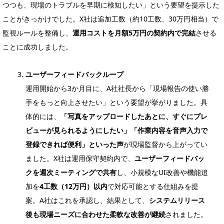
つつも、現場のトラブルを早期に検知したい」という要望を提示した
ことがきっかけでした。X社は追加工数（約10工数、30万円相当）で
監視ルールを整備し、
運用コストを月額5万円の契約内で完結
させる
ことに成功しました。
ユーザーフィードバックループ
運用開始から3か月目に、A社社長から「現場報告の使い勝
手をもっと向上させたい」という要望が挙がりました。具
体的には、
「写真をアップロードしたあとに、すぐにプレ
ビューが見られるようにしたい」「作業内容を音声入力で
登録できれば便利」といった声
が現場監督から上がってい
ました。X社は運用保守契約内で、
ユーザーフィードバッ
クを週次ミーティングで共有
し、小規模なUI改善や機能追
加を
4工数（12万円）以内
で対応可能とする仕組みを提
案。A社はこれを承認し、結果として、
システムリリース
後も現場ニーズに合わせた柔軟な改善が継続
されました。