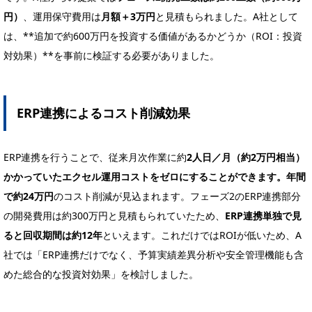
円）
、運用保守費用は
月額＋3万円
と見積もられました。A社として
は、**追加で約600万円を投資する価値があるかどうか（ROI：投資
対効果）**を事前に検証する必要がありました。
ERP連携によるコスト削減効果
ERP連携を行うことで、従来月次作業に約
2人日／月（約2万円相当）
かかっていたエクセル運用コストをゼロにすることができます。年間
で約24万円
のコスト削減が見込まれます。フェーズ2のERP連携部分
の開発費用は約300万円と見積もられていたため、
ERP連携単独で見
ると回収期間は約12年
といえます。これだけではROIが低いため、A
社では「ERP連携だけでなく、予算実績差異分析や安全管理機能も含
めた総合的な投資対効果」を検討しました。