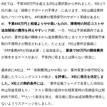
A社では、予算500万円を超えるZ社は選択肢から外れました。X社とY
社の違いは「経験とサポートの手厚さ」にあります。X社は建設業特
化のノウハウを持ち、API連携や運用保守のサポート実績があるた
め、
予算650万円と相場よりやや高いものの、障害時の対応コストや
追加開発の費用を抑えやすい
と判断。一方、Y社は予算範囲内である
ものの、要件定義の曖昧さから追加費用が生じるリスクや運用保守体
制の不透明さが懸念されました。たとえば、Y社は要件定義後に
「ERP連携APIが別途必要」と追加提示し、
新規で50万円の開発費用
が発生するケースがあり、予算内に収まるとは限らない状況に。
最終的にA社は、**「初期費用はやや高いが、要件変更や保守対応を
見越したランニングコストの低さ」
を評価し、X社に発注を決定しま
した。X社との契約条件には、
「要件定義フェーズで合意した項目以
外は別途見積もり」「テスト環境の提供や仕様変更時の見積提示は契
約内で対応」**という条項を加え、発注後に思わぬ追加費用が発生し
ないようリスクヘッジをしました。