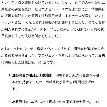
というアナログ運用を続けていました。しかし、近年の人手不足や工
期短縮の要請を受け、紙とエクセルベースの管理方法では、情報共有
の遅延や転記ミスが原因で追加費用が発生するケースが増えていまし
た。たとえば、ある現場では棚板の材木発注ミスにより、必要な資材
が納入されずに作業が1日ストップし、結果として追加で20万円の費
用負担が生じた失敗事例がありました。
A社は、自社のシステム構築ノウハウを持たず、開発会社選びから始
める必要がありました。プロジェクトを立ち上げるにあたって、最初
に明確化した課題は以下の3点です。
進捗報告の遅延と工数増加
：現場監督が紙の報告書を毎週
本社に持参するため、情報反映が最大で1週間程度遅れ
る。
材料発注ミスのリスク
：現場での在庫把握が十分でないた