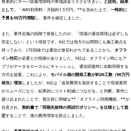
将来的にサーバ容量増加時の帯域課金リスクが大きい」
と説明。結果
として、
「AWS利用料：月額約1.5万円」**を含めた上で、
一時的に
予算を50万円増額
し、要件を確定しました。
また、要件定義の段階で発覚したのが、「現場の通信環境は必ずしも
安定しない」という現状です。A社では地方の山間部にも施工拠点を
持っており、LTE回線では通信が途切れがちであることから、
オフラ
イン対応
が必要との指摘がありました。X社は、オフライン時にもア
プリがデータをローカルにキャッシュし、通信回復時に自動同期する
方式を提案。これにより、
モバイル側の開発工数が約30工数（90万円
相当）増加
しましたが、A社は「追加費用を負担することで現場運用
がスムーズになり、結果的にコスト削減につながる」と判断。要件に
盛り込まれたことで、発注前に明確な**「オフライン同期機能」**が
合意され、
契約書で「同期失敗時の再試行ポリシー」を仕様として規
定
することで、後の費用増加を防止しました。