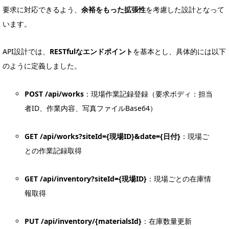
要求に対応できるよう、
余裕をもった拡張性
を考慮した設計となって
います。
API設計では、
RESTfulなエンドポイント
を基本とし、具体的には以下
のように定義しました。
POST /api/works
：現場作業記録登録（要求ボディ：担当
者ID、作業内容、写真ファイルBase64）
GET /api/works?siteId={現場ID}&date={日付}
：現場ご
との作業記録取得
GET /api/inventory?siteId={現場ID}
：現場ごとの在庫情
報取得
PUT /api/inventory/{materialsId}
：在庫数量更新