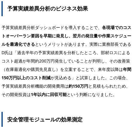
予算実績差異分析のビジネス効果
予算実績差異分析ダッシュボードを導入することで、
各現場でのコス
トオーバーラン要因を早期に発見し、翌月の発注量や作業スケジュー
ルを最適化できる
というメリットがあります。実際に業務部長である
D氏は「過去半年の予算実績差異を分析したところ、部材ロスによる
コスト超過が年間約200万円発生していることが判明し、その改善策
（在庫最適化や購買先見直し）を立案することで、来年度以降は
年間
150万円以上のコスト削減
が見込める」と試算しました。この場合、
予算実績差異分析機能の開発費用は
約150万円
と見積もられたため、
その開発投資は
1年以内に回収可能
という判断になりました。
安全管理モジュールの効果測定