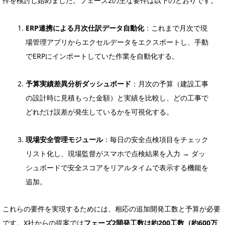
件を検討し始めました。フェーズ2の主な要件は以下のとおりです。
ERP連携による月次仕訳データ自動化
：これまで月次で現
場管理アプリからエクセルデータをエクスポートし、手動
でERPにインポートしていた作業を自動化する。
予算実績差異分析ダッシュボード
：月次の予算（建設工事
の設計時に見積もった金額）と実績を比較し、どの工事で
どれだけ誤差が発生しているかを可視化する。
現場安全管理モジュール
：毎日の安全点検項目をチェック
リスト化し、現場監督がスマホで点検結果を入力 → ダッ
シュボードで安全スコアをリアルタイムで表示する機能を
追加。
これらの要件を実現するためには、相応の追加開発工数と予算が必要
です。X社からの提案では
フェーズ2開発工数は約200工数（約600万