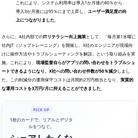
これにより、システム利用率は導入1か月後の80％から、
導入3か月後には95％にまで上昇し、
ユーザー満足度の向
上につながりました
。
さらに、A社内部での
ITリテラシー向上施策
として、「毎月第1水曜に
社内JT（ジョブトレーニング）を開催し、X社のエンジニアが現場向
けに操作方法やトラブルシューティングを解説」という取り組みを実
施。これにより、
現場監督自らがアプリの問い合わせをトラブルシュ
ートできるようになり、X社への問い合わせ件数が50％減少
しまし
た。この削減分の運用保守コストは月間約2万円相当となり、
実質的
な運用コストを3万円/月に抑えることができました
。
PICK UP
1枚のカードで、リアルとデジタ
ルをつなぐ。
シェアしたくな