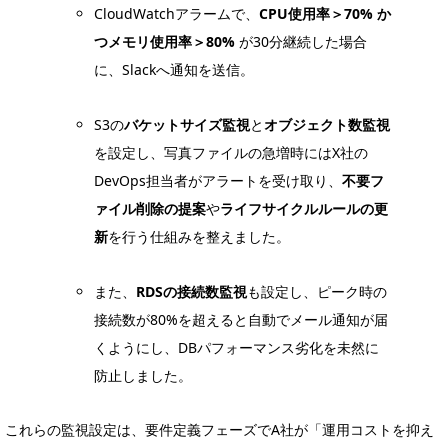
CloudWatchアラームで、
CPU使用率＞70% か
つメモリ使用率＞80%
が30分継続した場合
に、Slackへ通知を送信。
S3の
バケットサイズ監視
と
オブジェクト数監視
を設定し、写真ファイルの急増時にはX社の
DevOps担当者がアラートを受け取り、
不要フ
ァイル削除の提案
や
ライフサイクルルールの更
新
を行う仕組みを整えました。
また、
RDSの接続数監視
も設定し、ピーク時の
接続数が80%を超えると自動でメール通知が届
くようにし、DBパフォーマンス劣化を未然に
防止しました。
これらの監視設定は、要件定義フェーズでA社が「運用コストを抑え