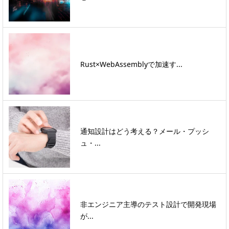
Rust×WebAssemblyで加速す...
通知設計はどう考える？メール・プッシ
ュ・...
非エンジニア主導のテスト設計で開発現場
が...