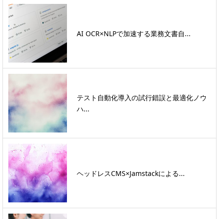
AI OCR×NLPで加速する業務文書自...
テスト自動化導入の試行錯誤と最適化ノウ
ハ...
ヘッドレスCMS×Jamstackによる...