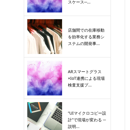
スケース─...
店舗間での在庫移動
を効率化する業務シ
ステムの開発事...
ARスマートグラス
×IoT連携による現場
検査支援プ...
“UIマイクロコピー設
計”で現場が変わる ─
説明...