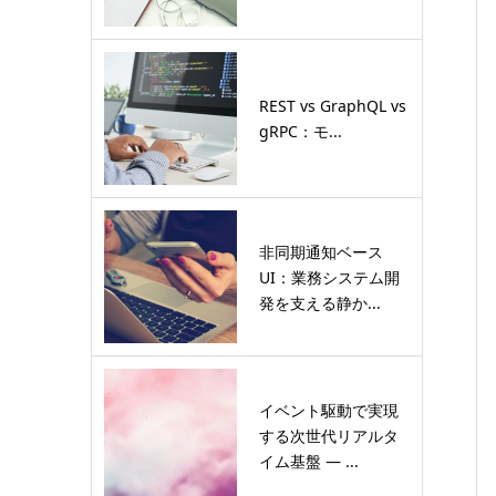
REST vs GraphQL vs
gRPC：モ...
非同期通知ベース
UI：業務システム開
発を支える静か...
イベント駆動で実現
する次世代リアルタ
イム基盤 ― ...