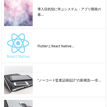
導入目的別に学ぶシステム・アプリ開発の
基...
FlutterとReact Native...
“ノーコード監査証跡設計”の新潮流──非...