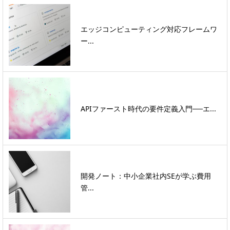
エッジコンピューティング対応フレームワ
ー...
APIファースト時代の要件定義入門──エ...
開発ノート：中小企業社内SEが学ぶ費用
管...