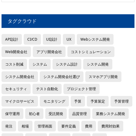
タグクラウド
API設計
CI/CD
UI設計
UX
Webシステム開発
Web開発会社
アプリ開発会社
コストシミュレーション
コスト削減
システム
システム設計
システム開発
システム開発会社
システム開発会社選び
スマホアプリ開発
セキュリティ
テスト自動化
プロジェクト管理
マイクロサービス
モニタリング
予算
予算策定
予算管理
保守運用
初心者
受託開発
品質管理
業務システム開発
発注
相場
管理画面
要件定義
費用
費用対効果