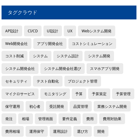
タグクラウド
API設計
CI/CD
UI設計
UX
Webシステム開発
Web開発会社
アプリ開発会社
コストシミュレーション
コスト削減
システム
システム設計
システム開発
システム開発会社
システム開発会社選び
スマホアプリ開発
セキュリティ
テスト自動化
プロジェクト管理
マイクロサービス
モニタリング
予算
予算策定
予算管理
保守運用
初心者
受託開発
品質管理
業務システム開発
発注
相場
管理画面
要件定義
費用
費用対効果
費用相場
運用保守
運用設計
選び方
開発