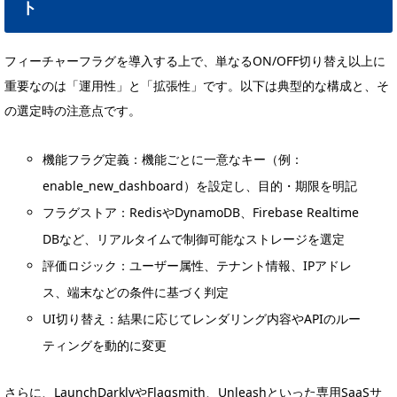
ト
フィーチャーフラグを導入する上で、単なるON/OFF切り替え以上に
重要なのは「運用性」と「拡張性」です。以下は典型的な構成と、そ
の選定時の注意点です。
機能フラグ定義：機能ごとに一意なキー（例：
enable_new_dashboard）を設定し、目的・期限を明記
フラグストア：RedisやDynamoDB、Firebase Realtime
DBなど、リアルタイムで制御可能なストレージを選定
評価ロジック：ユーザー属性、テナント情報、IPアドレ
ス、端末などの条件に基づく判定
UI切り替え：結果に応じてレンダリング内容やAPIのルー
ティングを動的に変更
さらに、LaunchDarklyやFlagsmith、Unleashといった専用SaaSサ