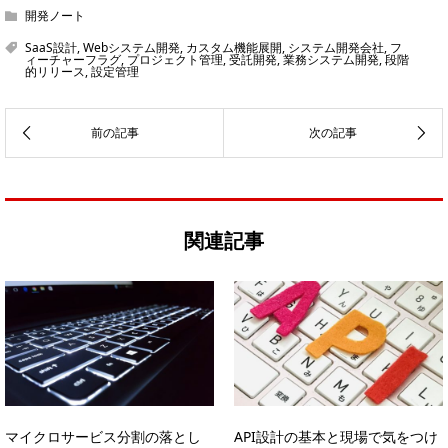
開発ノート
SaaS設計
,
Webシステム開発
,
カスタム機能展開
,
システム開発会社
,
フ
ィーチャーフラグ
,
プロジェクト管理
,
受託開発
,
業務システム開発
,
段階
的リリース
,
設定管理
関連記事
マイクロサービス分割の落とし
API設計の基本と現場で気をつけ