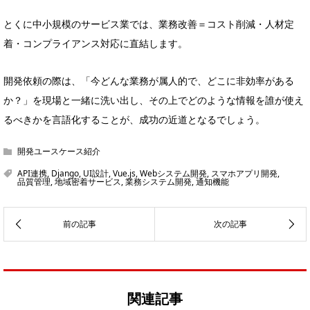
とくに中小規模のサービス業では、業務改善＝コスト削減・人材定
着・コンプライアンス対応に直結します。
開発依頼の際は、「今どんな業務が属人的で、どこに非効率がある
か？」を現場と一緒に洗い出し、その上でどのような情報を誰が使え
るべきかを言語化することが、成功の近道となるでしょう。
開発ユースケース紹介
API連携
,
Django
,
UI設計
,
Vue.js
,
Webシステム開発
,
スマホアプリ開発
,
品質管理
,
地域密着サービス
,
業務システム開発
,
通知機能
関連記事