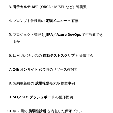
電子カルテ API
（ORCA・MISEL など）連携数
プロンプト仕様書の
定額メニュー
の有無
プロジェクト管理を
JIRA／Azure DevOps
で可視化でき
るか
LLM ガバナンスの
自動テストスクリプト
提供可否
24h オンサイト
必要時のリソース確保力
契約更新後の
成果報酬モデル
提案事例
SLI／SLO ダッシュボード
の雛形提供
年 2 回の
脆弱性診断
を内包した保守プラン