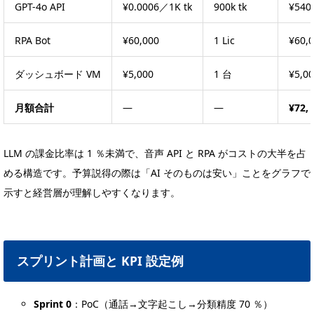
GPT-4o API
¥0.0006／1K tk
900k tk
¥540
RPA Bot
¥60,000
1 Lic
¥60,
ダッシュボード VM
¥5,000
1 台
¥5,0
月額合計
—
—
¥72,
LLM の課金比率は 1 ％未満で、音声 API と RPA がコストの大半を占
める構造です。予算説得の際は「AI そのものは安い」ことをグラフで
示すと経営層が理解しやすくなります。
スプリント計画と KPI 設定例
Sprint 0
：PoC（通話→文字起こし→分類精度 70 ％）