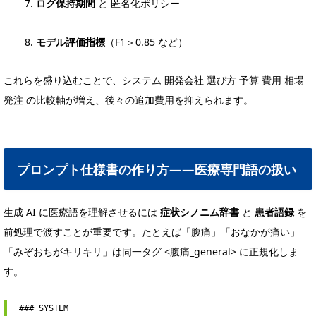
ログ保持期間
と 匿名化ポリシー
モデル評価指標
（F1＞0.85 など）
これらを盛り込むことで、システム 開発会社 選び方 予算 費用 相場
発注 の比較軸が増え、後々の追加費用を抑えられます。
プロンプト仕様書の作り方――医療専門語の扱い
生成 AI に医療語を理解させるには
症状シノニム辞書
と
患者語録
を
前処理で渡すことが重要です。たとえば「腹痛」「おなかが痛い」
「みぞおちがキリキリ」は同一タグ <腹痛_general> に正規化しま
す。
### SYSTEM