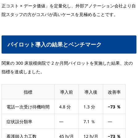
正コスト × データ価値」を定量化し、外部アノテーション会社より自
院スタッフの方がコスパが高いケースを見極めることです。
パイロット導入の結果とベンチマーク
関東の 300 床規模病院で 2 か月間パイロットを実施した結果、次の
指標を達成しました。
指標
導入前
導入後
改善率
電話一次受け待機時間
4.8 分
1.3 分
−73 ％
症状誤分類率
—
7.1 ％
—
看護師入力工数
45 h/月
12 h/月
−73 ％