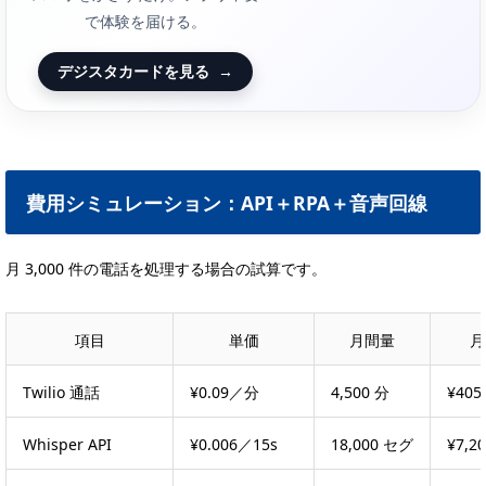
で体験を届ける。
デジスタカードを見る
→
費用シミュレーション：API＋RPA＋音声回線
月 3,000 件の電話を処理する場合の試算です。
項目
単価
月間量
月
Twilio 通話
¥0.09／分
4,500 分
¥405
Whisper API
¥0.006／15s
18,000 セグ
¥7,2