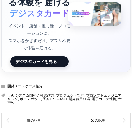
る体験を 届ける
デジスタカード
イベント・店舗・推し活・プロモ
ーションに。
スマホをかざすだけ。アプリ不要
で体験を届ける。
デジスタカードを見る
→
開発ユースケース紹介
RPA
,
システム開発会社選び方
,
プロジェクト管理
,
プロンプトエンジニア
リング
,
ボイスボット
,
医療DX
,
生成AI
,
開発費用相場
,
電子カルテ連携
,
音
声AI