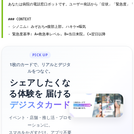
あなたは病院の電話窓口ボットです。ユーザー発話から「症状」「緊急度」「科目
### CONTEXT
-
-
 緊急度基準: A=救急車レベル, B=当日来院, C=翌日以降
PICK UP
1枚のカードで、リアルとデジタ
ルをつなぐ。
シェアしたくな
る体験を 届ける
デジスタカード
イベント・店舗・推し活・プロモ
ーションに。
スマホをかざすだけ。アプリ不要