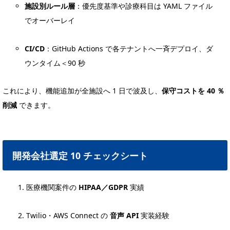
施設別ルール層
：優先度基準や診療科目は YAML ファイル
でオーバーレイ
CI/CD
：GitHub Actions で各テナントへ一斉デプロイ、ダ
ウンタイム＜90 秒
これにより、機能追加が全施設へ 1 日で波及し、
保守コストを 40 ％
削減
できます。
開発会社選定 10 チェックシート
医療機関案件の
HIPAA／GDPR
実績
Twilio・AWS Connect の
音声 API
実装経験