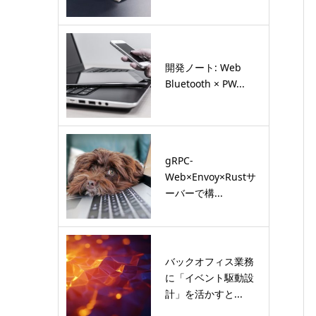
開発ノート: Web
Bluetooth × PW...
gRPC-
Web×Envoy×Rustサ
ーバーで構...
バックオフィス業務
に「イベント駆動設
計」を活かすと...