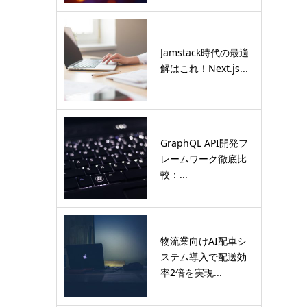
Jamstack時代の最適
解はこれ！Next.js...
GraphQL API開発フ
レームワーク徹底比
較：...
物流業向けAI配車シ
ステム導入で配送効
率2倍を実現...