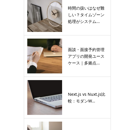
時間の扱いはなぜ難
しい？タイムゾーン
処理がシステム...
面談・面接予約管理
アプリの開発ユース
ケース｜多拠点...
Next.js vs Nuxt.js比
較：モダンW...