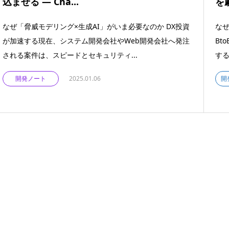
込ませる ― Cha...
を
なぜ「脅威モデリング×生成AI」がいま必要なのか DX投資
なぜ
が加速する現在、システム開発会社やWeb開発会社へ発注
Bt
される案件は、スピードとセキュリティ...
する
開発ノート
2025.01.06
開