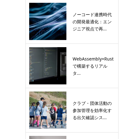
ノーコード連携時代
の開発最適化：エン
ジニア視点で再...
WebAssembly×Rust
で構築するリアル
タ...
クラブ・団体活動の
参加管理を効率化す
る出欠確認シス...