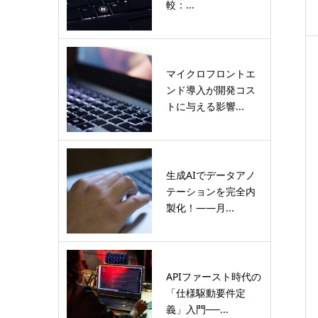
較：...
マイクロフロントエ
ンド導入が開発コス
トに与える影響...
生成AIでデータアノ
テーションを完全内
製化！――月...
APIファースト時代の
「仕様駆動要件定
義」入門──...