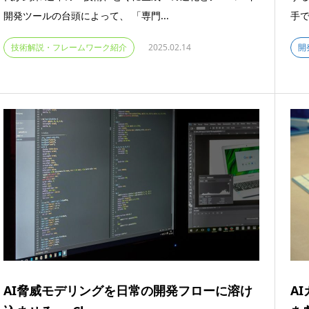
開発ツールの台頭によって、 「専門...
手で
技術解説・フレームワーク紹介
2025.02.14
開
AI脅威モデリングを日常の開発フローに溶け
A