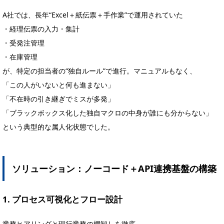
A社では、長年“Excel＋紙伝票＋手作業”で運用されていた
・経理伝票の入力・集計
・受発注管理
・在庫管理
が、特定の担当者の“独自ルール”で進行。マニュアルもなく、
「この人がいないと何も進まない」
「不在時の引き継ぎでミスが多発」
「ブラックボックス化した独自マクロの中身が誰にも分からない」
という典型的な属人化状態でした。
ソリューション：ノーコード＋API連携基盤の構築
1. プロセス可視化とフロー設計
業務ヒアリングと現行業務の棚卸しを徹底。