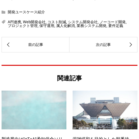
開発ユースケース紹介
API連携
,
Web開発会社
,
コスト削減
,
システム開発会社
,
ノーコード開発
,
プロジェクト管理
,
保守運用
,
属人化解消
,
業務システム開発
,
要件定義
関連記事
製造業向けIoT×AI予知保全ソリ
混雑緩和を目的とした順番待