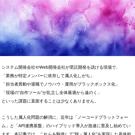
システム開発会社やWeb開発会社が受託開発を請ける現場で、
「業務が特定メンバーに依存して属人化しがち」
「担当者異動や退職でノウハウ・運用がブラックボックス化」
「現場の“自作ツール”が乱立し全体最適から遠のく」
といった課題に直面することは少なくありません。
こうした属人化問題の解消に、近年は「ノーコードプラットフォー
ム」と「API連携基盤」のハイブリッド導入が急速に普及し始めてい
ます。本記事では、これらを駆使して“脱・属人化”を実現した具体的