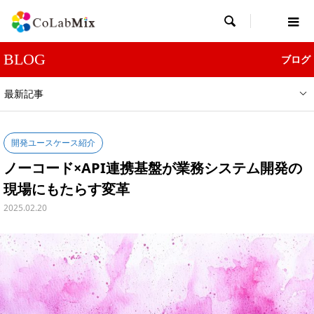

BLOG
ブログ
最新記事
開発ユースケース紹介
ノーコード×API連携基盤が業務システム開発の
現場にもたらす変革
2025.02.20