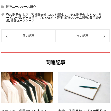
開発ユースケース紹介
Web開発会社
,
アプリ開発会社
,
コスト削減
,
システム開発会社
,
セルフサ
ービス分析
,
データ活用
,
プロジェクト管理
,
業務システム開発
,
費用対効
果
,
開発ユースケース
関連記事
リサイクル業界のDXを支える｜
点検・保守業務アプリの開発ユ