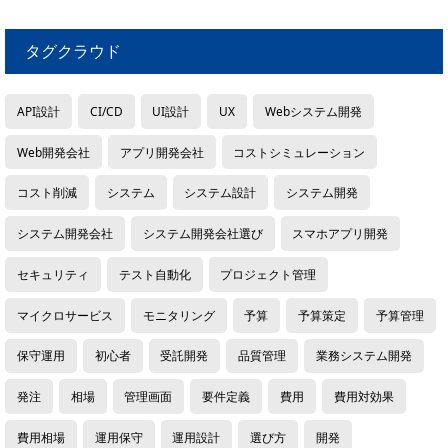
タグクラウド
API設計
CI/CD
UI設計
UX
Webシステム開発
Web開発会社
アプリ開発会社
コストシミュレーション
コスト削減
システム
システム設計
システム開発
システム開発会社
システム開発会社選び
スマホアプリ開発
セキュリティ
テスト自動化
プロジェクト管理
マイクロサービス
モニタリング
予算
予算策定
予算管理
保守運用
初心者
受託開発
品質管理
業務システム開発
発注
相場
管理画面
要件定義
費用
費用対効果
費用相場
運用保守
運用設計
選び方
開発